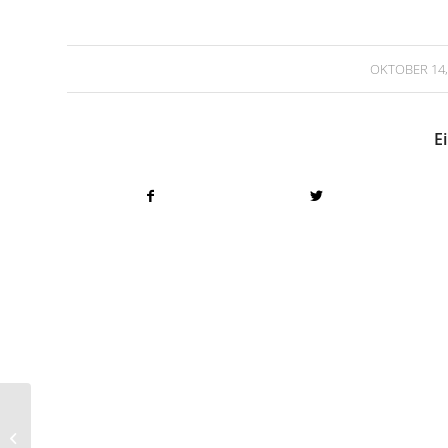
/
OKTOBER 14,
Ei
Regelmäßig zum