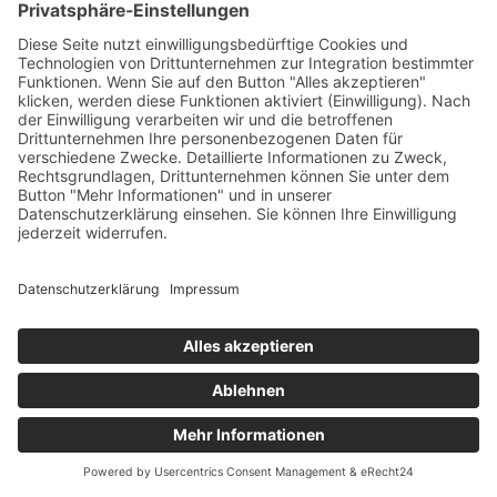
Abbildung 7: Beispielhafte Darstellung der
Risikotabelle als to-do-Liste
/
JULI 10, 2017
VON
M.PFLEGER
Eintrag teilen